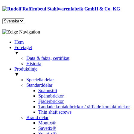
Hem
Företaget
▼
Data & fakta, certifikat
Historia
Produktlinje
▼
Speciella delar
Standarddelar
Spännstift
Spännbrickor
Fjäderbrickor
Tandade kontaktbrickor / räfflade kontaktbrickor
Thin shaft screws
Brand delar
Montix®
Savetix®
Solartix®