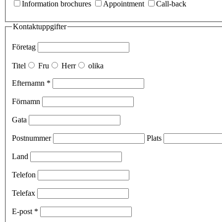
Information brochures
Appointment
Call-back
Kontaktuppgifter
Företag
Titel
Fru
Herr
olika
Efternamn *
Förnamn
Gata
Postnummer
Plats
Land
Telefon
Telefax
E-post *