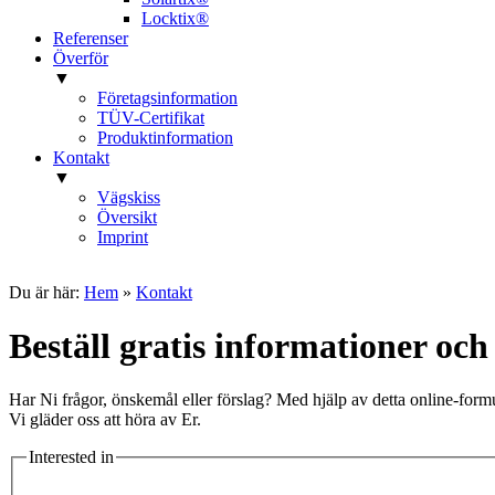
Locktix®
Referenser
Överför
▼
Företagsinformation
TÜV-Certifikat
Produktinformation
Kontakt
▼
Vägskiss
Översikt
Imprint
Du är här:
Hem
»
Kontakt
Beställ gratis informationer oc
Har Ni frågor, önskemål eller förslag? Med hjälp av detta online-formul
Vi gläder oss att höra av Er.
Interested in