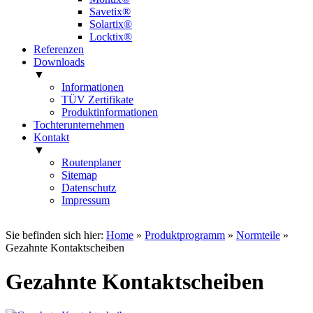
Savetix®
Solartix®
Locktix®
Referenzen
Downloads
▼
Informationen
TÜV Zertifikate
Produktinformationen
Tochterunternehmen
Kontakt
▼
Routenplaner
Sitemap
Datenschutz
Impressum
Sie befinden sich hier:
Home
»
Produktprogramm
»
Normteile
»
Gezahnte Kontaktscheiben
Gezahnte Kontaktscheiben