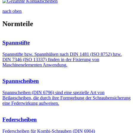
nach oben
Normteile
Spannstifte
Spannstifte bzw. Spannhülsen nach DIN 1481 (ISO 8752) bzw.
DIN 7346 (ISO 13337) finden in der Fixierung von
Maschinenelementen Anwendung.
Spannscheiben
Spannscheiben (DIN 6796) sind eine spezielle Art von
Beilagscheiben, die durch ihre Formgebung der Schraubensicherung
eine Federwirkung aufweisen.
Federscheiben
Federscheiben für Kombi-Schrauben (DIN 6904)