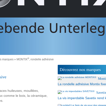
®
s marques
» MONTIX
, rondelle adhésive
Découvrez nos marques
sive
Mont
La rondelle adhésive Montix fixe
faces huileuses, mouillées,
Saveti
aux comme le bois, la céramique,
La vis imperdable Savetix rend 
es.