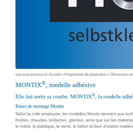
ous vous trouvez ici:
Accueil
»
Programme de production
»
Découvrez no
®
MONTIX
, rondelle adhésive
®
Elle fait sortir sa courbe. MONTIX
, la rondelle adhé
Bases de montage Montix
Selon la colle employée, les rondelles Montix tiennent aux sur
froides, chaudes, brûlantes, glacées, ainsi que sur les matéri
le métal, le plastique, le verre, le béton et bien d’autres matièr