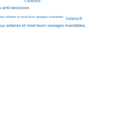
Locktix®
s anti-secousse.
Solartix®
x solaires et rend leurs vissages inviolables.