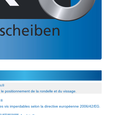
ix®
 le positionnement de la rondelle et du vissage.
x®
les vis imperdables selon la directive européenne 2006/42/EG.