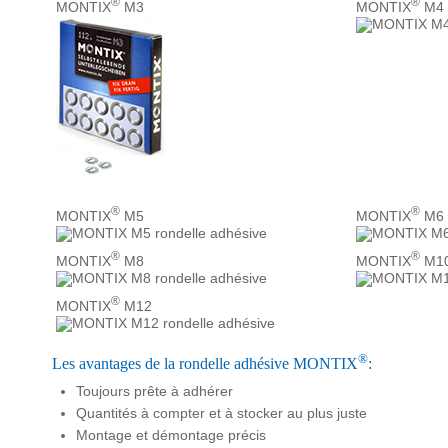
®
®
MONTIX
M3
MONTIX
M4
®
®
MONTIX
M5
MONTIX
M6
®
®
MONTIX
M8
MONTIX
M1
®
MONTIX
M12
®
Les avantages de la rondelle adhésive MONTIX
:
Toujours prête à adhérer
Quantités à compter et à stocker au plus juste
Montage et démontage précis