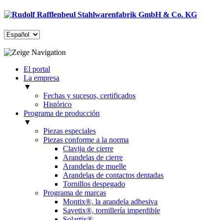
El portal
La empresa
▼
Fechas y sucesos, certificados
Histórico
Programa de producción
▼
Piezas especiales
Piezas conforme a la norma
Clavija de cierre
Arandelas de cierre
Arandelas de muelle
Arandelas de contactos dentadas
Tornillos despegado
Programa de marcas
Montix®, la arandela adhesiva
Savetix®, tornillería imperdible
Solartix®