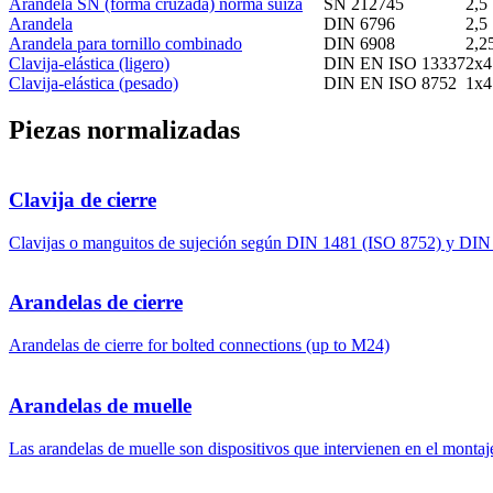
Arandela SN (forma cruzada) norma suiza
SN 212745
2,5
Arandela
DIN 6796
2,5
Arandela para tornillo combinado
DIN 6908
2,2
Clavija-elástica (ligero)
DIN EN ISO 13337
2x4
Clavija-elástica (pesado)
DIN EN ISO 8752
1x4
Piezas normalizadas
Clavija de cierre
Clavijas o manguitos de sujeción según DIN 1481 (ISO 8752) y DIN 73
Arandelas de cierre
Arandelas de cierre for bolted connections (up to M24)
Arandelas de muelle
Las arandelas de muelle son dispositivos que intervienen en el montaj