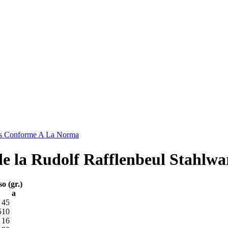
as Conforme A La Norma
de la Rudolf Rafflenbeul Stahlw
so (gr.)
a
45
5
10
16