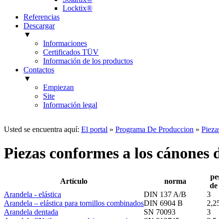
Locktix®
Referencias
Descargar
▼
Informaciones
Certificados TÜV
Información de los productos
Contactos
▼
Empiezan
Site
Información legal
Usted se encuentra aquí:
El portal
»
Programa De Produccion
»
Piez
Piezas conformes a los cánones 
pe
Artículo
norma
de
Arandela - elástica
DIN 137 A/B
3
Arandela – elástica para tornillos combinados
DIN 6904 B
2,2
Arandela dentada
SN 70093
3