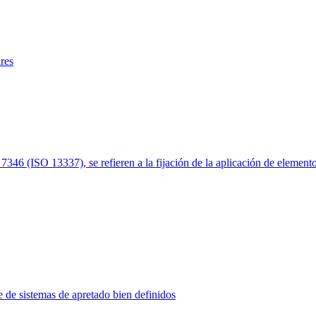
ares
46 (ISO 13337), se refieren a la fijación de la aplicación de element
e de sistemas de apretado bien definidos