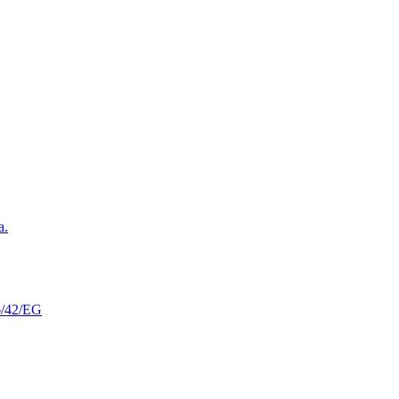
a.
06/42/EG