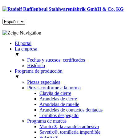
El portal
La empresa
▼
Fechas y sucesos, certificados
Histórico
Programa de producción
▼
Piezas especiales
Piezas conforme a la norma
Clavija de cierre
Arandelas de cierre
Arandelas de muelle
Arandelas de contactos dentadas
Tornillos despegado
Programa de marcas
Montix®, la arandela adhesiva
Savetix®, tornillería imperdible
Solartix®