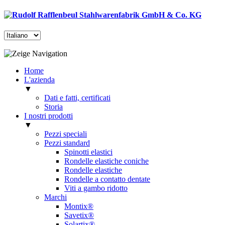
Home
L'azienda
▼
Dati e fatti, certificati
Storia
I nostri prodotti
▼
Pezzi speciali
Pezzi standard
Spinotti elastici
Rondelle elastiche coniche
Rondelle elastiche
Rondelle a contatto dentate
Viti a gambo ridotto
Marchi
Montix®
Savetix®
Solartix®